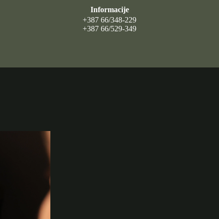
Informacije
+387 66/348-229
+387 66/529-349