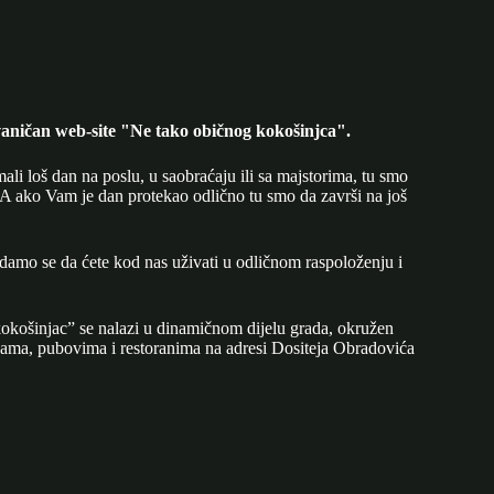
aničan web-site "Ne tako običnog kokošinjca".
mali loš dan na poslu, u saobraćaju ili sa majstorima, tu smo
A ako Vam je dan protekao odlično tu smo da završi na još
adamo se da ćete kod nas uživati u odličnom raspoloženju i
okošinjac” se nalazi u dinamičnom dijelu grada, okružen
ijama, pubovima i restoranima na adresi Dositeja Obradovića