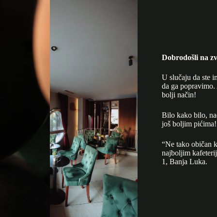
Dobrodošli na zv
U slučaju da ste i
da ga popravimo. 
bolji način!
Bilo kako bilo, n
još boljim pićima!
“Ne tako običan k
najboljim kafeter
1, Banja Luka.