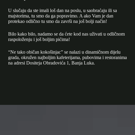
U slučaju da ste imali loš dan na poslu, u saobraćaju ili sa
majstorima, tu smo da ga popravimo. A ako Vam je dan
protekao odlično tu smo da završi na još bolji način!
Bilo kako bilo, nadamo se da ćete kod nas uživati u odličnom
raspoloženju i još boljim pićima!
“Ne tako običan kokošinjac” se nalazi u dinamičnom dijelu
grada, okružen najboljim kafeterijama, pubovima i restoranima
na adresi Dositeja Obradovića 1, Banja Luka.