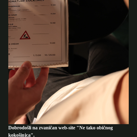
Dobrodošli na zvaničan web-site "Ne tako običnog
kokošinjca".