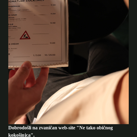
Dobrodošli na zvaničan web-site "Ne tako običnog
kokošinjca".