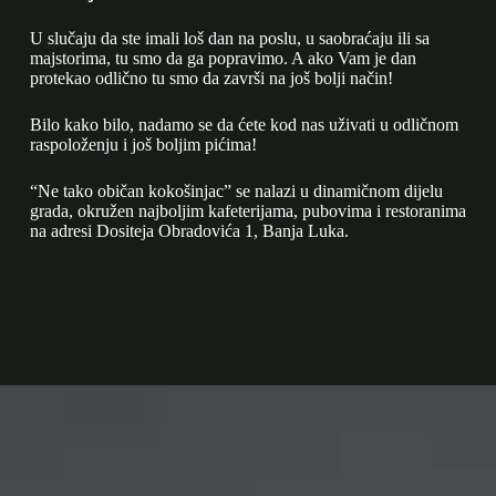
U slučaju da ste imali loš dan na poslu, u saobraćaju ili sa
majstorima, tu smo da ga popravimo. A ako Vam je dan
protekao odlično tu smo da završi na još bolji način!
Bilo kako bilo, nadamo se da ćete kod nas uživati u odličnom
raspoloženju i još boljim pićima!
“Ne tako običan kokošinjac” se nalazi u dinamičnom dijelu
grada, okružen najboljim kafeterijama, pubovima i restoranima
na adresi Dositeja Obradovića 1, Banja Luka.