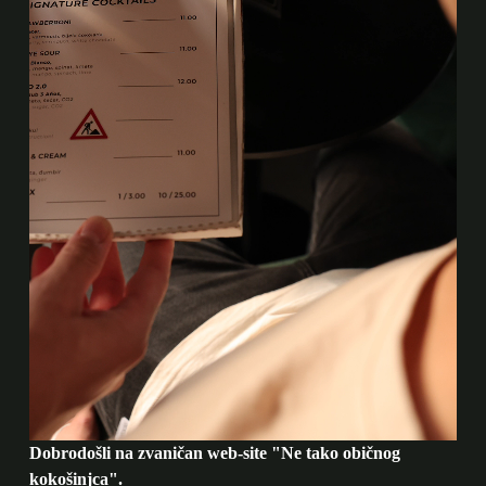
Dobrodošli na zvaničan web-site "Ne tako običnog
kokošinjca".