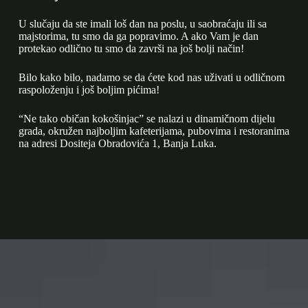
U slučaju da ste imali loš dan na poslu, u saobraćaju ili sa
majstorima, tu smo da ga popravimo. A ako Vam je dan
protekao odlično tu smo da završi na još bolji način!
Bilo kako bilo, nadamo se da ćete kod nas uživati u odličnom
raspoloženju i još boljim pićima!
“Ne tako običan kokošinjac” se nalazi u dinamičnom dijelu
grada, okružen najboljim kafeterijama, pubovima i restoranima
na adresi Dositeja Obradovića 1, Banja Luka.