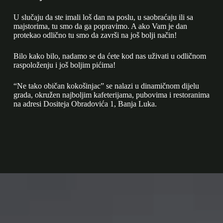
U slučaju da ste imali loš dan na poslu, u saobraćaju ili sa
majstorima, tu smo da ga popravimo. A ako Vam je dan
protekao odlično tu smo da završi na još bolji način!
Bilo kako bilo, nadamo se da ćete kod nas uživati u odličnom
raspoloženju i još boljim pićima!
“Ne tako običan kokošinjac” se nalazi u dinamičnom dijelu
grada, okružen najboljim kafeterijama, pubovima i restoranima
na adresi Dositeja Obradovića 1, Banja Luka.