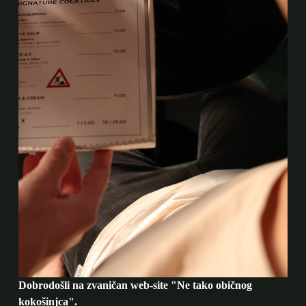
Dobrodošli na zvaničan web-site "Ne tako običnog
kokošinjca".