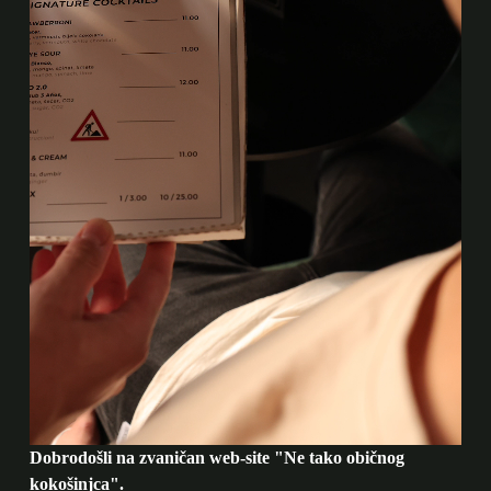
Dobrodošli na zvaničan web-site "Ne tako običnog
kokošinjca".