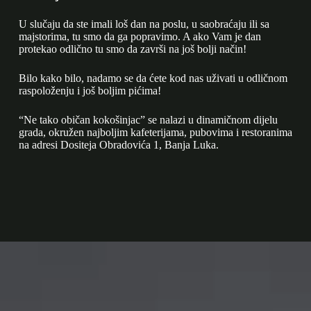
U slučaju da ste imali loš dan na poslu, u saobraćaju ili sa
majstorima, tu smo da ga popravimo. A ako Vam je dan
protekao odlično tu smo da završi na još bolji način!
Bilo kako bilo, nadamo se da ćete kod nas uživati u odličnom
raspoloženju i još boljim pićima!
“Ne tako običan kokošinjac” se nalazi u dinamičnom dijelu
grada, okružen najboljim kafeterijama, pubovima i restoranima
na adresi Dositeja Obradovića 1, Banja Luka.