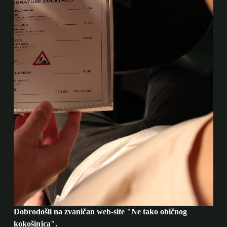
Dobrodošli na zvaničan web-site "Ne tako običnog
kokošinjca".