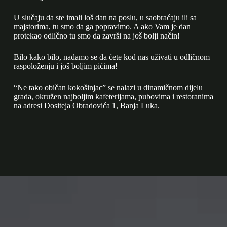
U slučaju da ste imali loš dan na poslu, u saobraćaju ili sa
majstorima, tu smo da ga popravimo. A ako Vam je dan
protekao odlično tu smo da završi na još bolji način!
Bilo kako bilo, nadamo se da ćete kod nas uživati u odličnom
raspoloženju i još boljim pićima!
“Ne tako običan kokošinjac” se nalazi u dinamičnom dijelu
grada, okružen najboljim kafeterijama, pubovima i restoranima
na adresi Dositeja Obradovića 1, Banja Luka.