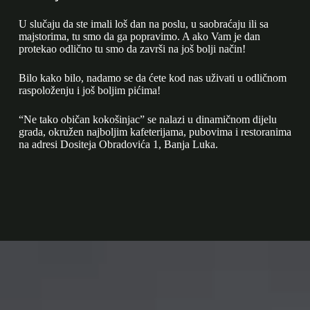
U slučaju da ste imali loš dan na poslu, u saobraćaju ili sa
majstorima, tu smo da ga popravimo. A ako Vam je dan
protekao odlično tu smo da završi na još bolji način!
Bilo kako bilo, nadamo se da ćete kod nas uživati u odličnom
raspoloženju i još boljim pićima!
“Ne tako običan kokošinjac” se nalazi u dinamičnom dijelu
grada, okružen najboljim kafeterijama, pubovima i restoranima
na adresi Dositeja Obradovića 1, Banja Luka.