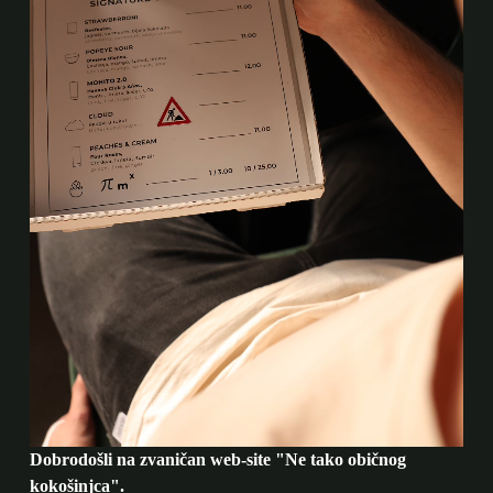
Dobrodošli na zvaničan web-site "Ne tako običnog
kokošinjca".