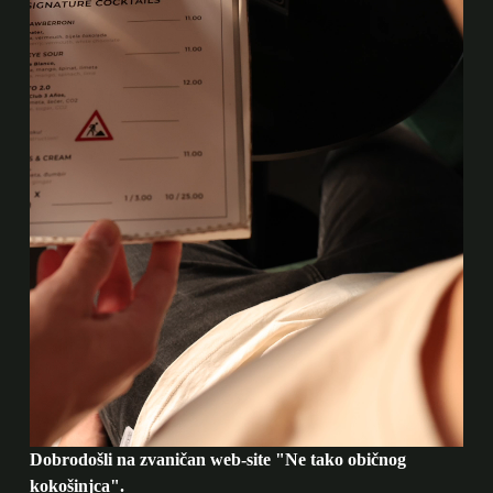
Dobrodošli na zvaničan web-site "Ne tako običnog
kokošinjca".