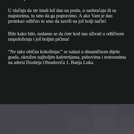
U slučaju da ste imali loš dan na poslu, u saobraćaju ili sa
majstorima, tu smo da ga popravimo. A ako Vam je dan
protekao odlično tu smo da završi na još bolji način!
Bilo kako bilo, nadamo se da ćete kod nas uživati u odličnom
raspoloženju i još boljim pićima!
“Ne tako običan kokošinjac” se nalazi u dinamičnom dijelu
grada, okružen najboljim kafeterijama, pubovima i restoranima
na adresi Dositeja Obradovića 1, Banja Luka.