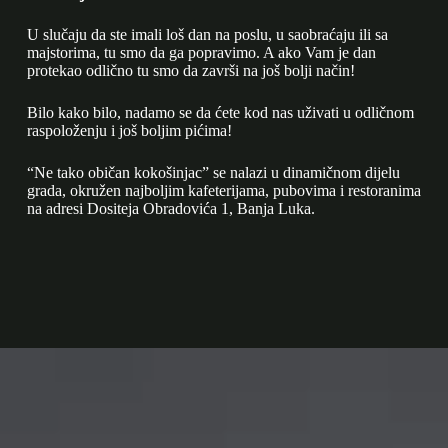
U slučaju da ste imali loš dan na poslu, u saobraćaju ili sa
majstorima, tu smo da ga popravimo. A ako Vam je dan
protekao odlično tu smo da završi na još bolji način!
Bilo kako bilo, nadamo se da ćete kod nas uživati u odličnom
raspoloženju i još boljim pićima!
“Ne tako običan kokošinjac” se nalazi u dinamičnom dijelu
grada, okružen najboljim kafeterijama, pubovima i restoranima
na adresi Dositeja Obradovića 1, Banja Luka.