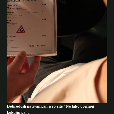
Dobrodošli na zvaničan web-site "Ne tako običnog
kokošinjca".