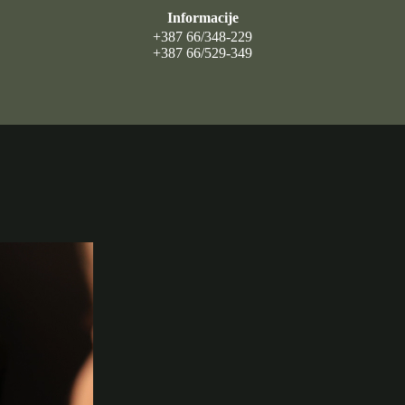
Informacije
+387 66/348-229
+387 66/529-349