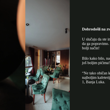
Dobrodošli na zv
U slučaju da ste i
da ga popravimo. 
bolji način!
Bilo kako bilo, n
još boljim pićima!
“Ne tako običan k
najboljim kafeter
1, Banja Luka.