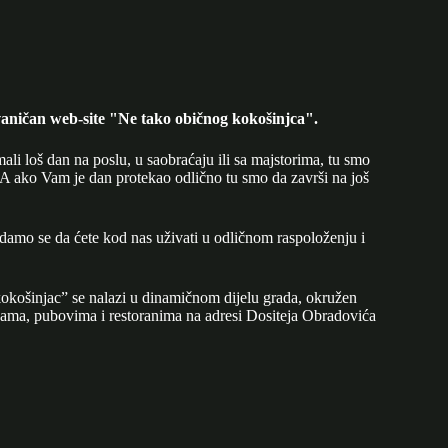
aničan web-site "Ne tako običnog kokošinjca".
mali loš dan na poslu, u saobraćaju ili sa majstorima, tu smo
A ako Vam je dan protekao odlično tu smo da završi na još
adamo se da ćete kod nas uživati u odličnom raspoloženju i
okošinjac” se nalazi u dinamičnom dijelu grada, okružen
ijama, pubovima i restoranima na adresi Dositeja Obradovića