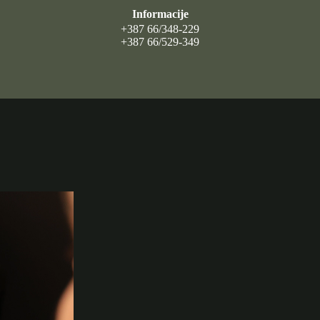
Informacije
+387 66/348-229
+387 66/529-349