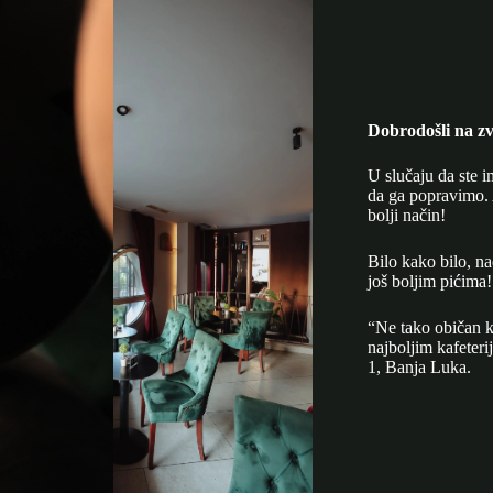
Dobrodošli na zv
U slučaju da ste i
da ga popravimo. 
bolji način!
Bilo kako bilo, n
još boljim pićima!
“Ne tako običan k
najboljim kafeter
1, Banja Luka.