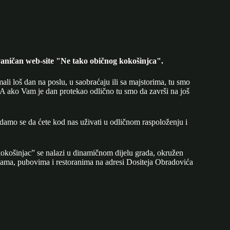
aničan web-site "Ne tako običnog kokošinjca".
mali loš dan na poslu, u saobraćaju ili sa majstorima, tu smo
A ako Vam je dan protekao odlično tu smo da završi na još
adamo se da ćete kod nas uživati u odličnom raspoloženju i
okošinjac” se nalazi u dinamičnom dijelu grada, okružen
ijama, pubovima i restoranima na adresi Dositeja Obradovića