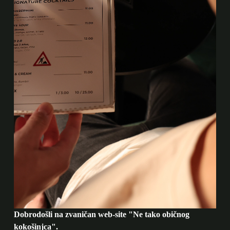
Dobrodošli na zvaničan web-site "Ne tako običnog
kokošinjca".