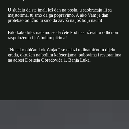
U slučaju da ste imali loš dan na poslu, u saobraćaju ili sa
majstorima, tu smo da ga popravimo. A ako Vam je dan
protekao odlično tu smo da završi na još bolji način!
Bilo kako bilo, nadamo se da ćete kod nas uživati u odličnom
raspoloženju i još boljim pićima!
“Ne tako običan kokošinjac” se nalazi u dinamičnom dijelu
grada, okružen najboljim kafeterijama, pubovima i restoranima
na adresi Dositeja Obradovića 1, Banja Luka.