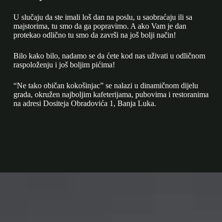
U slučaju da ste imali loš dan na poslu, u saobraćaju ili sa
majstorima, tu smo da ga popravimo. A ako Vam je dan
protekao odlično tu smo da završi na još bolji način!
Bilo kako bilo, nadamo se da ćete kod nas uživati u odličnom
raspoloženju i još boljim pićima!
“Ne tako običan kokošinjac” se nalazi u dinamičnom dijelu
grada, okružen najboljim kafeterijama, pubovima i restoranima
na adresi Dositeja Obradovića 1, Banja Luka.