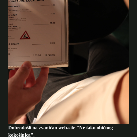
Dobrodošli na zvaničan web-site "Ne tako običnog
kokošinjca".