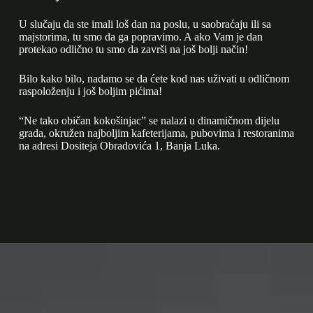
U slučaju da ste imali loš dan na poslu, u saobraćaju ili sa
majstorima, tu smo da ga popravimo. A ako Vam je dan
protekao odlično tu smo da završi na još bolji način!
Bilo kako bilo, nadamo se da ćete kod nas uživati u odličnom
raspoloženju i još boljim pićima!
“Ne tako običan kokošinjac” se nalazi u dinamičnom dijelu
grada, okružen najboljim kafeterijama, pubovima i restoranima
na adresi Dositeja Obradovića 1, Banja Luka.