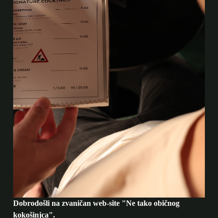
Dobrodošli na zvaničan web-site "Ne tako običnog
kokošinjca".