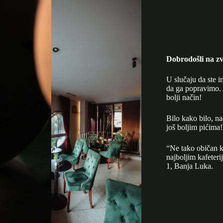
Dobrodošli na zv
U slučaju da ste i
da ga popravimo. 
bolji način!
Bilo kako bilo, n
još boljim pićima!
“Ne tako običan k
najboljim kafeter
1, Banja Luka.