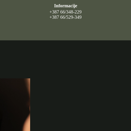
Informacije
+387 66/348-229
+387 66/529-349