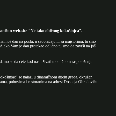
aničan web-site "Ne tako običnog kokošinjca".
mali loš dan na poslu, u saobraćaju ili sa majstorima, tu smo
A ako Vam je dan protekao odlično tu smo da završi na još
adamo se da ćete kod nas uživati u odličnom raspoloženju i
okošinjac” se nalazi u dinamičnom dijelu grada, okružen
ijama, pubovima i restoranima na adresi Dositeja Obradovića