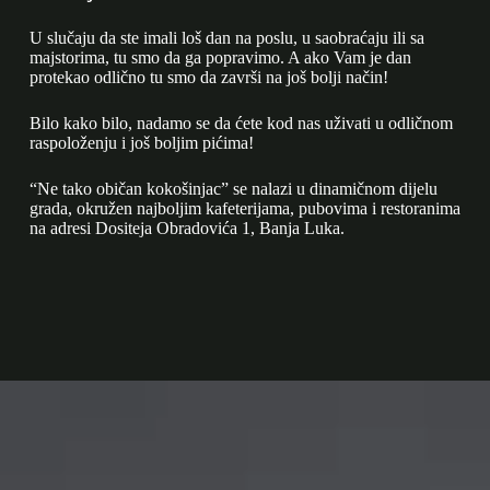
U slučaju da ste imali loš dan na poslu, u saobraćaju ili sa
majstorima, tu smo da ga popravimo. A ako Vam je dan
protekao odlično tu smo da završi na još bolji način!
Bilo kako bilo, nadamo se da ćete kod nas uživati u odličnom
raspoloženju i još boljim pićima!
“Ne tako običan kokošinjac” se nalazi u dinamičnom dijelu
grada, okružen najboljim kafeterijama, pubovima i restoranima
na adresi Dositeja Obradovića 1, Banja Luka.