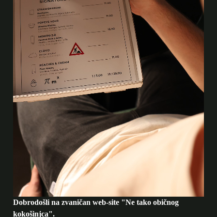
Dobrodošli na zvaničan web-site "Ne tako običnog
kokošinjca".