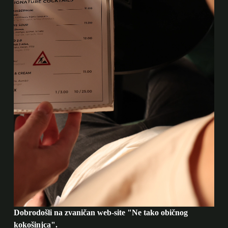
Dobrodošli na zvaničan web-site "Ne tako običnog
kokošinjca".