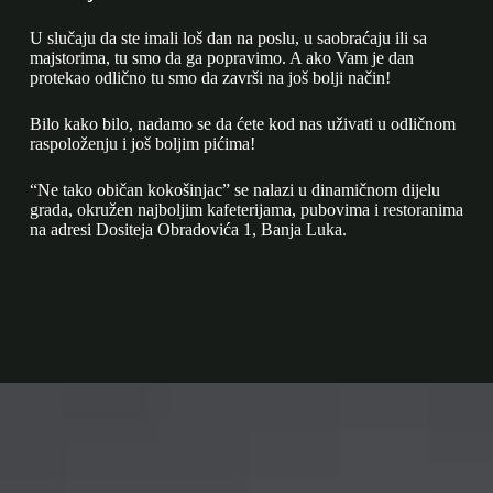
U slučaju da ste imali loš dan na poslu, u saobraćaju ili sa
majstorima, tu smo da ga popravimo. A ako Vam je dan
protekao odlično tu smo da završi na još bolji način!
Bilo kako bilo, nadamo se da ćete kod nas uživati u odličnom
raspoloženju i još boljim pićima!
“Ne tako običan kokošinjac” se nalazi u dinamičnom dijelu
grada, okružen najboljim kafeterijama, pubovima i restoranima
na adresi Dositeja Obradovića 1, Banja Luka.