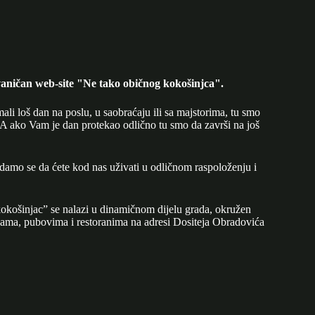
aničan web-site "Ne tako običnog kokošinjca".
mali loš dan na poslu, u saobraćaju ili sa majstorima, tu smo
A ako Vam je dan protekao odlično tu smo da završi na još
adamo se da ćete kod nas uživati u odličnom raspoloženju i
okošinjac” se nalazi u dinamičnom dijelu grada, okružen
ijama, pubovima i restoranima na adresi Dositeja Obradovića