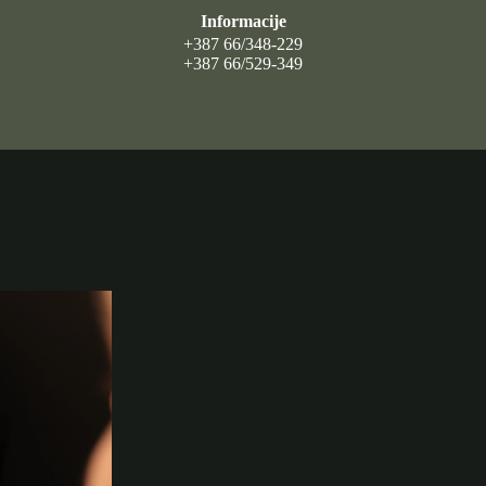
Informacije
+387 66/348-229
+387 66/529-349