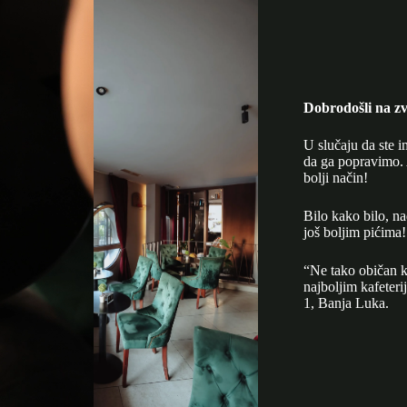
Dobrodošli na zv
U slučaju da ste i
da ga popravimo. 
bolji način!
Bilo kako bilo, n
još boljim pićima!
“Ne tako običan k
najboljim kafeter
1, Banja Luka.