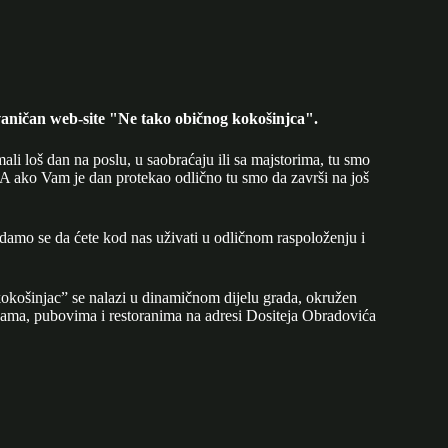
aničan web-site "Ne tako običnog kokošinjca".
mali loš dan na poslu, u saobraćaju ili sa majstorima, tu smo
A ako Vam je dan protekao odlično tu smo da završi na još
adamo se da ćete kod nas uživati u odličnom raspoloženju i
okošinjac” se nalazi u dinamičnom dijelu grada, okružen
ijama, pubovima i restoranima na adresi Dositeja Obradovića