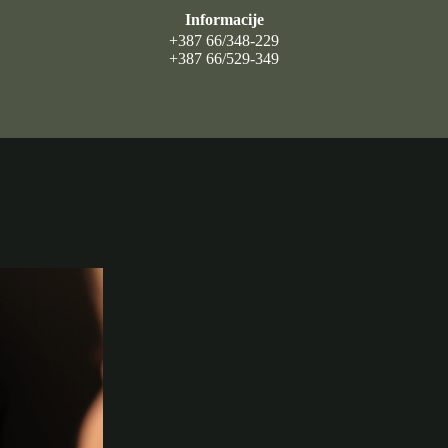
Informacije
+387 66/348-229
+387 66/529-349