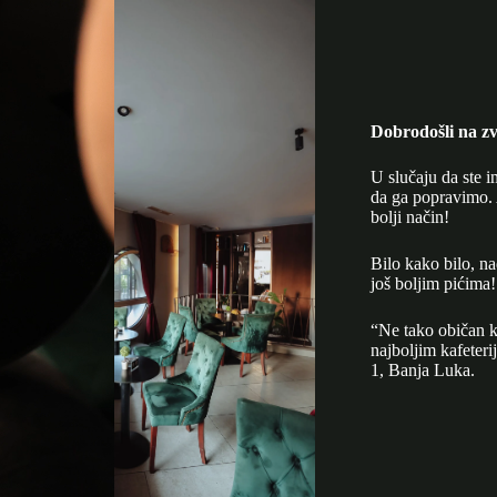
Dobrodošli na zv
U slučaju da ste i
da ga popravimo. 
bolji način!
Bilo kako bilo, n
još boljim pićima!
“Ne tako običan k
najboljim kafeter
1, Banja Luka.