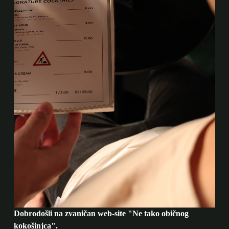
Dobrodošli na zvaničan web-site "Ne tako običnog
kokošinjca".