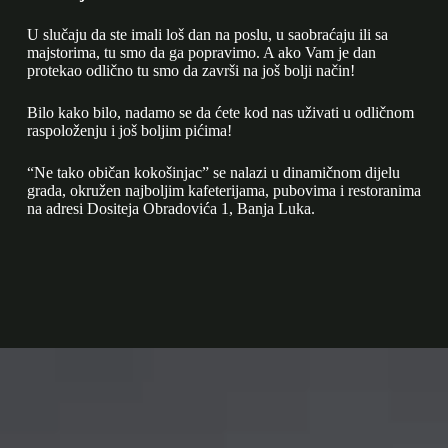
U slučaju da ste imali loš dan na poslu, u saobraćaju ili sa
majstorima, tu smo da ga popravimo. A ako Vam je dan
protekao odlično tu smo da završi na još bolji način!
Bilo kako bilo, nadamo se da ćete kod nas uživati u odličnom
raspoloženju i još boljim pićima!
“Ne tako običan kokošinjac” se nalazi u dinamičnom dijelu
grada, okružen najboljim kafeterijama, pubovima i restoranima
na adresi Dositeja Obradovića 1, Banja Luka.