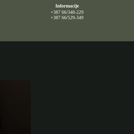
Informacije
+387 66/348-229
+387 66/529-349