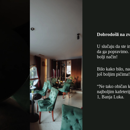
Dobrodošli na zv
U slučaju da ste i
da ga popravimo. 
bolji način!
Bilo kako bilo, n
još boljim pićima!
“Ne tako običan k
najboljim kafeter
1, Banja Luka.