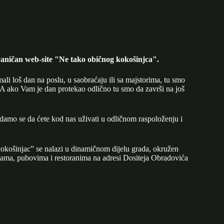
aničan web-site "Ne tako običnog kokošinjca".
mali loš dan na poslu, u saobraćaju ili sa majstorima, tu smo
A ako Vam je dan protekao odlično tu smo da završi na još
adamo se da ćete kod nas uživati u odličnom raspoloženju i
okošinjac” se nalazi u dinamičnom dijelu grada, okružen
ijama, pubovima i restoranima na adresi Dositeja Obradovića