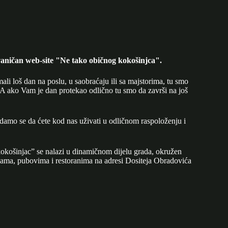
aničan web-site "Ne tako običnog kokošinjca".
mali loš dan na poslu, u saobraćaju ili sa majstorima, tu smo
A ako Vam je dan protekao odlično tu smo da završi na još
adamo se da ćete kod nas uživati u odličnom raspoloženju i
okošinjac” se nalazi u dinamičnom dijelu grada, okružen
ijama, pubovima i restoranima na adresi Dositeja Obradovića