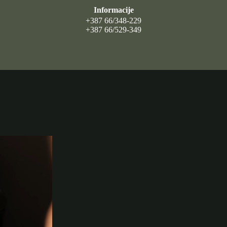
Informacije
+387 66/348-229
+387 66/529-349