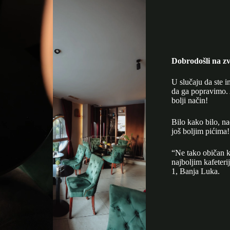
Dobrodošli na zv
U slučaju da ste i
da ga popravimo. 
bolji način!
Bilo kako bilo, n
još boljim pićima!
“Ne tako običan k
najboljim kafeter
1, Banja Luka.