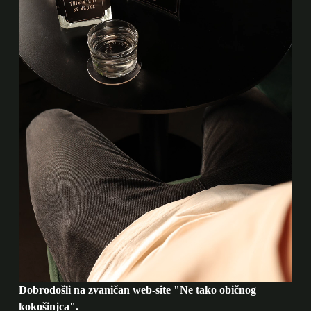
Dobrodošli na zvaničan web-site "Ne tako običnog
kokošinjca".