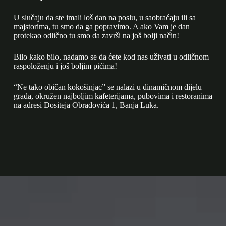
U slučaju da ste imali loš dan na poslu, u saobraćaju ili sa
majstorima, tu smo da ga popravimo. A ako Vam je dan
protekao odlično tu smo da završi na još bolji način!
Bilo kako bilo, nadamo se da ćete kod nas uživati u odličnom
raspoloženju i još boljim pićima!
“Ne tako običan kokošinjac” se nalazi u dinamičnom dijelu
grada, okružen najboljim kafeterijama, pubovima i restoranima
na adresi Dositeja Obradovića 1, Banja Luka.