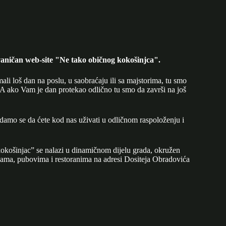
aničan web-site "Ne tako običnog kokošinjca".
mali loš dan na poslu, u saobraćaju ili sa majstorima, tu smo
A ako Vam je dan protekao odlično tu smo da završi na još
adamo se da ćete kod nas uživati u odličnom raspoloženju i
okošinjac” se nalazi u dinamičnom dijelu grada, okružen
ijama, pubovima i restoranima na adresi Dositeja Obradovića