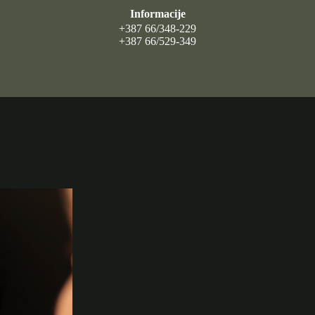
Informacije
+387 66/348-229
+387 66/529-349