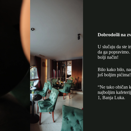
Dobrodošli na zv
U slučaju da ste i
da ga popravimo. 
bolji način!
Bilo kako bilo, n
još boljim pićima!
“Ne tako običan k
najboljim kafeter
1, Banja Luka.