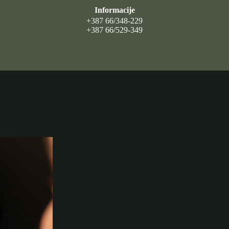
Informacije
+387 66/348-229
+387 66/529-349