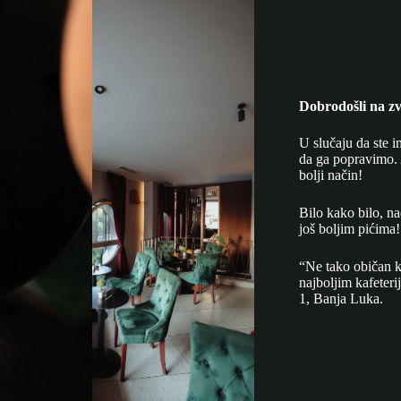
Dobrodošli na zv
U slučaju da ste i
da ga popravimo. 
bolji način!
Bilo kako bilo, n
još boljim pićima!
“Ne tako običan k
najboljim kafeter
1, Banja Luka.