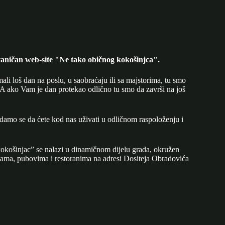
aničan web-site "Ne tako običnog kokošinjca".
mali loš dan na poslu, u saobraćaju ili sa majstorima, tu smo
A ako Vam je dan protekao odlično tu smo da završi na još
adamo se da ćete kod nas uživati u odličnom raspoloženju i
okošinjac” se nalazi u dinamičnom dijelu grada, okružen
ijama, pubovima i restoranima na adresi Dositeja Obradovića