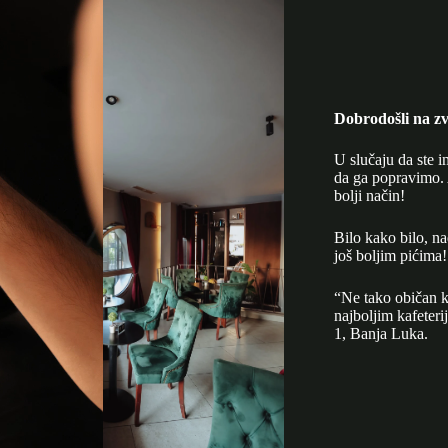
Dobrodošli na zv
U slučaju da ste i
da ga popravimo. 
bolji način!
Bilo kako bilo, n
još boljim pićima!
“Ne tako običan k
najboljim kafeter
1, Banja Luka.