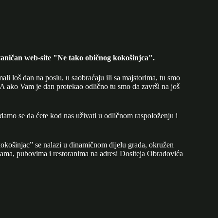
aničan web-site "Ne tako običnog kokošinjca".
mali loš dan na poslu, u saobraćaju ili sa majstorima, tu smo
A ako Vam je dan protekao odlično tu smo da završi na još
adamo se da ćete kod nas uživati u odličnom raspoloženju i
okošinjac” se nalazi u dinamičnom dijelu grada, okružen
ijama, pubovima i restoranima na adresi Dositeja Obradovića