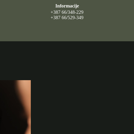
Informacije
+387 66/348-229
+387 66/529-349