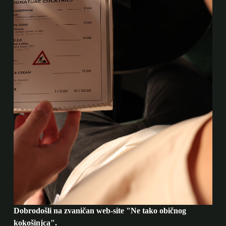
Dobrodošli na zvaničan web-site "Ne tako običnog
kokošinjca".