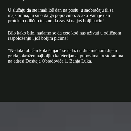
U slučaju da ste imali loš dan na poslu, u saobraćaju ili sa
majstorima, tu smo da ga popravimo. A ako Vam je dan
protekao odlično tu smo da završi na još bolji način!
Bilo kako bilo, nadamo se da ćete kod nas uživati u odličnom
raspoloženju i još boljim pićima!
“Ne tako običan kokošinjac” se nalazi u dinamičnom dijelu
grada, okružen najboljim kafeterijama, pubovima i restoranima
na adresi Dositeja Obradovića 1, Banja Luka.