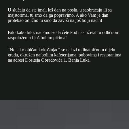
U slučaju da ste imali loš dan na poslu, u saobraćaju ili sa
majstorima, tu smo da ga popravimo. A ako Vam je dan
protekao odlično tu smo da završi na još bolji način!
Bilo kako bilo, nadamo se da ćete kod nas uživati u odličnom
raspoloženju i još boljim pićima!
“Ne tako običan kokošinjac” se nalazi u dinamičnom dijelu
grada, okružen najboljim kafeterijama, pubovima i restoranima
na adresi Dositeja Obradovića 1, Banja Luka.