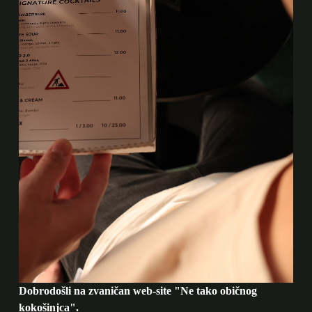
Dobrodošli na zvaničan web-site "Ne tako običnog
kokošinjca".