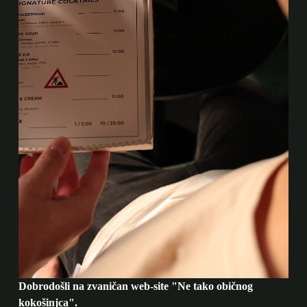
Dobrodošli na zvaničan web-site "Ne tako običnog
kokošinjca".