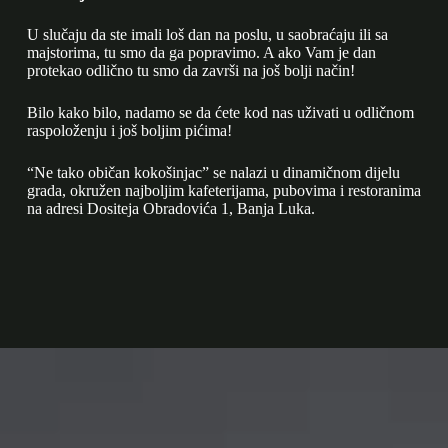
U slučaju da ste imali loš dan na poslu, u saobraćaju ili sa
majstorima, tu smo da ga popravimo. A ako Vam je dan
protekao odlično tu smo da završi na još bolji način!
Bilo kako bilo, nadamo se da ćete kod nas uživati u odličnom
raspoloženju i još boljim pićima!
“Ne tako običan kokošinjac” se nalazi u dinamičnom dijelu
grada, okružen najboljim kafeterijama, pubovima i restoranima
na adresi Dositeja Obradovića 1, Banja Luka.