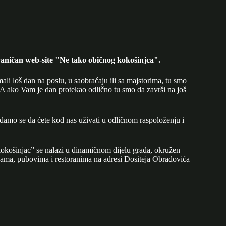
aničan web-site "Ne tako običnog kokošinjca".
mali loš dan na poslu, u saobraćaju ili sa majstorima, tu smo
A ako Vam je dan protekao odlično tu smo da završi na još
adamo se da ćete kod nas uživati u odličnom raspoloženju i
okošinjac” se nalazi u dinamičnom dijelu grada, okružen
ijama, pubovima i restoranima na adresi Dositeja Obradovića