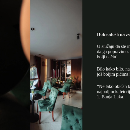
Dobrodošli na zv
U slučaju da ste i
da ga popravimo. 
bolji način!
Bilo kako bilo, n
još boljim pićima!
“Ne tako običan k
najboljim kafeter
1, Banja Luka.