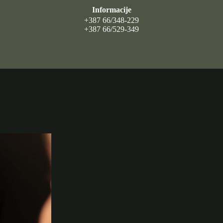
Informacije
+387 66/348-229
+387 66/529-349