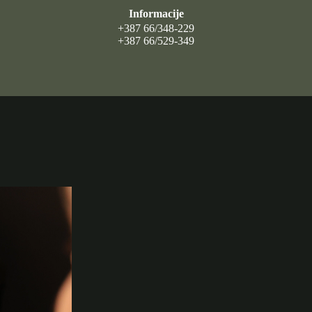
Informacije
+387 66/348-229
+387 66/529-349