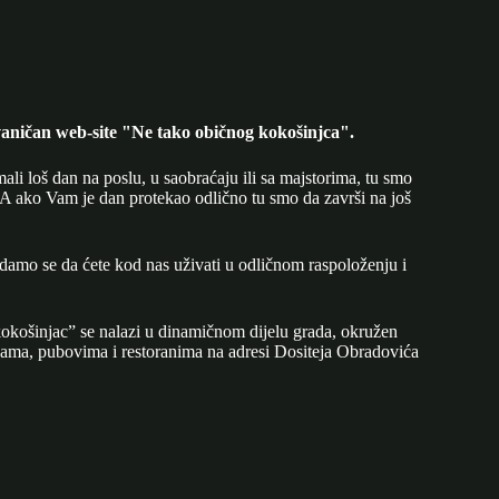
aničan web-site "Ne tako običnog kokošinjca".
mali loš dan na poslu, u saobraćaju ili sa majstorima, tu smo
A ako Vam je dan protekao odlično tu smo da završi na još
adamo se da ćete kod nas uživati u odličnom raspoloženju i
okošinjac” se nalazi u dinamičnom dijelu grada, okružen
ijama, pubovima i restoranima na adresi Dositeja Obradovića