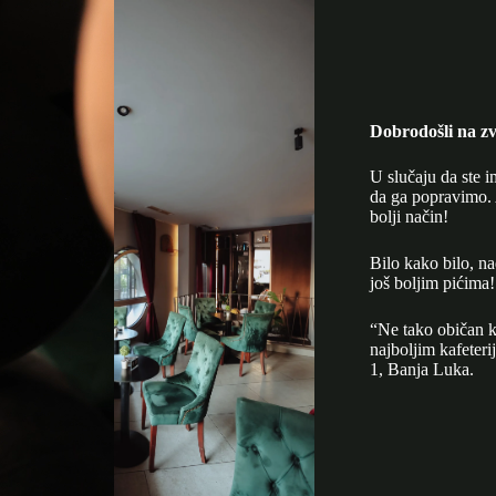
Dobrodošli na zv
U slučaju da ste i
da ga popravimo. 
bolji način!
Bilo kako bilo, n
još boljim pićima!
“Ne tako običan k
najboljim kafeter
1, Banja Luka.