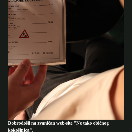
Dobrodošli na zvaničan web-site "Ne tako običnog
kokošinjca".