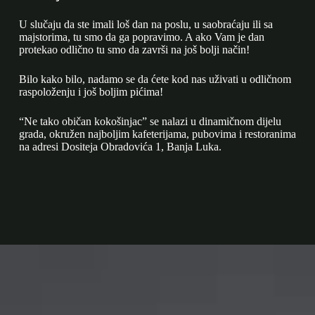
U slučaju da ste imali loš dan na poslu, u saobraćaju ili sa
majstorima, tu smo da ga popravimo. A ako Vam je dan
protekao odlično tu smo da završi na još bolji način!
Bilo kako bilo, nadamo se da ćete kod nas uživati u odličnom
raspoloženju i još boljim pićima!
“Ne tako običan kokošinjac” se nalazi u dinamičnom dijelu
grada, okružen najboljim kafeterijama, pubovima i restoranima
na adresi Dositeja Obradovića 1, Banja Luka.