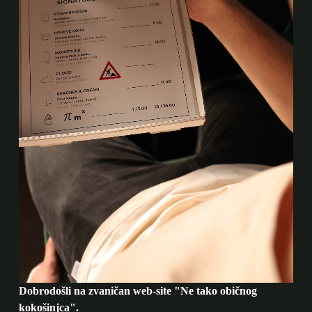
Dobrodošli na zvaničan web-site "Ne tako običnog
kokošinjca".