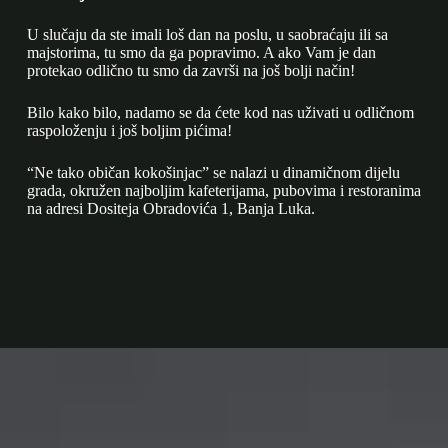
U slučaju da ste imali loš dan na poslu, u saobraćaju ili sa
majstorima, tu smo da ga popravimo. A ako Vam je dan
protekao odlično tu smo da završi na još bolji način!
Bilo kako bilo, nadamo se da ćete kod nas uživati u odličnom
raspoloženju i još boljim pićima!
“Ne tako običan kokošinjac” se nalazi u dinamičnom dijelu
grada, okružen najboljim kafeterijama, pubovima i restoranima
na adresi Dositeja Obradovića 1, Banja Luka.