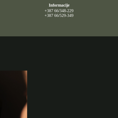
Informacije
+387 66/348-229
+387 66/529-349