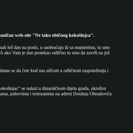
aničan web-site "Ne tako običnog kokošinjca".
mali loš dan na poslu, u saobraćaju ili sa majstorima, tu smo
A ako Vam je dan protekao odlično tu smo da završi na još
adamo se da ćete kod nas uživati u odličnom raspoloženju i
okošinjac” se nalazi u dinamičnom dijelu grada, okružen
ijama, pubovima i restoranima na adresi Dositeja Obradovića