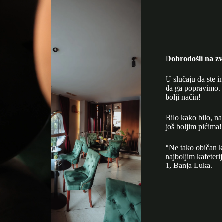
Dobrodošli na zv
U slučaju da ste i
da ga popravimo. 
bolji način!
Bilo kako bilo, n
još boljim pićima!
“Ne tako običan k
najboljim kafeter
1, Banja Luka.