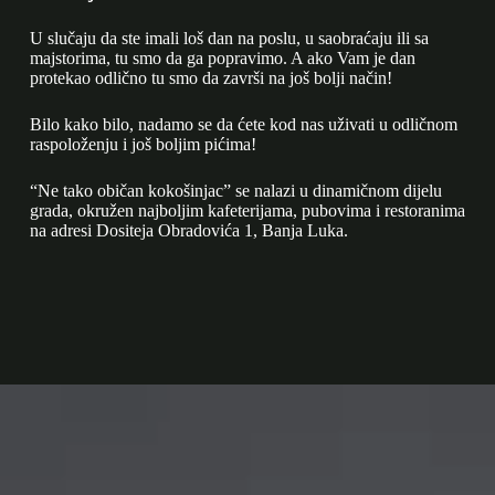
U slučaju da ste imali loš dan na poslu, u saobraćaju ili sa
majstorima, tu smo da ga popravimo. A ako Vam je dan
protekao odlično tu smo da završi na još bolji način!
Bilo kako bilo, nadamo se da ćete kod nas uživati u odličnom
raspoloženju i još boljim pićima!
“Ne tako običan kokošinjac” se nalazi u dinamičnom dijelu
grada, okružen najboljim kafeterijama, pubovima i restoranima
na adresi Dositeja Obradovića 1, Banja Luka.