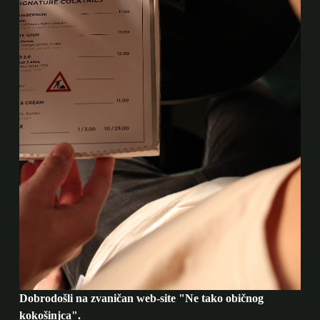
Dobrodošli na zvaničan web-site "Ne tako običnog
kokošinjca".