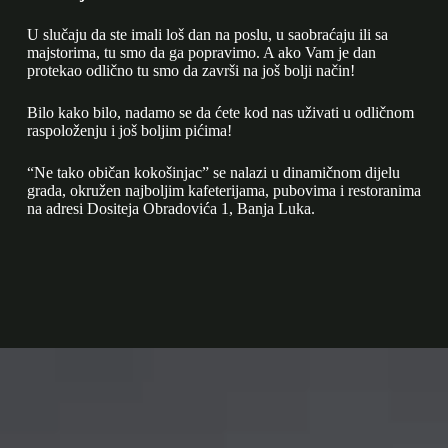
U slučaju da ste imali loš dan na poslu, u saobraćaju ili sa
majstorima, tu smo da ga popravimo. A ako Vam je dan
protekao odlično tu smo da završi na još bolji način!
Bilo kako bilo, nadamo se da ćete kod nas uživati u odličnom
raspoloženju i još boljim pićima!
“Ne tako običan kokošinjac” se nalazi u dinamičnom dijelu
grada, okružen najboljim kafeterijama, pubovima i restoranima
na adresi Dositeja Obradovića 1, Banja Luka.