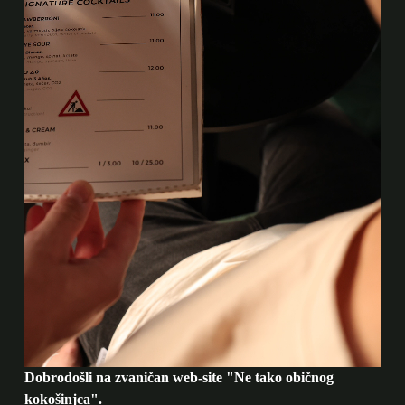
Dobrodošli na zvaničan web-site "Ne tako običnog
kokošinjca".