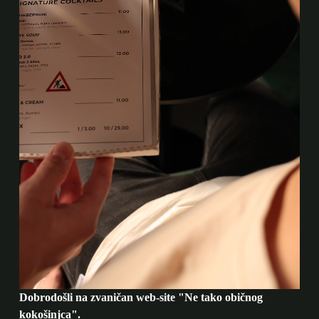
Dobrodošli na zvaničan web-site "Ne tako običnog
kokošinjca".