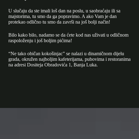
U slučaju da ste imali loš dan na poslu, u saobraćaju ili sa
majstorima, tu smo da ga popravimo. A ako Vam je dan
protekao odlično tu smo da završi na još bolji način!
Bilo kako bilo, nadamo se da ćete kod nas uživati u odličnom
raspoloženju i još boljim pićima!
“Ne tako običan kokošinjac” se nalazi u dinamičnom dijelu
grada, okružen najboljim kafeterijama, pubovima i restoranima
na adresi Dositeja Obradovića 1, Banja Luka.