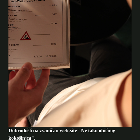
Dobrodošli na zvaničan web-site "Ne tako običnog
kokošinjca".