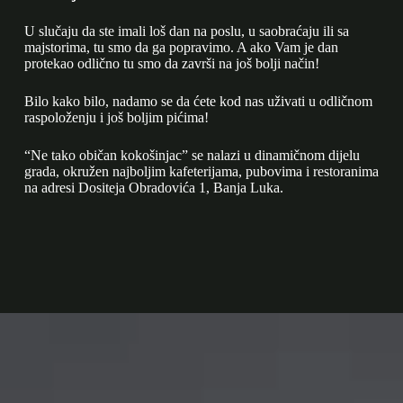
U slučaju da ste imali loš dan na poslu, u saobraćaju ili sa
majstorima, tu smo da ga popravimo. A ako Vam je dan
protekao odlično tu smo da završi na još bolji način!
Bilo kako bilo, nadamo se da ćete kod nas uživati u odličnom
raspoloženju i još boljim pićima!
“Ne tako običan kokošinjac” se nalazi u dinamičnom dijelu
grada, okružen najboljim kafeterijama, pubovima i restoranima
na adresi Dositeja Obradovića 1, Banja Luka.