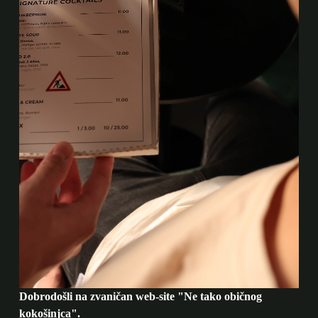
Dobrodošli na zvaničan web-site "Ne tako običnog
kokošinjca".