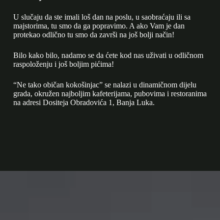
U slučaju da ste imali loš dan na poslu, u saobraćaju ili sa
majstorima, tu smo da ga popravimo. A ako Vam je dan
protekao odlično tu smo da završi na još bolji način!
Bilo kako bilo, nadamo se da ćete kod nas uživati u odličnom
raspoloženju i još boljim pićima!
“Ne tako običan kokošinjac” se nalazi u dinamičnom dijelu
grada, okružen najboljim kafeterijama, pubovima i restoranima
na adresi Dositeja Obradovića 1, Banja Luka.