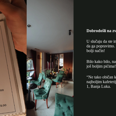
Dobrodošli na zv
U slučaju da ste i
da ga popravimo. 
bolji način!
Bilo kako bilo, n
još boljim pićima!
“Ne tako običan k
najboljim kafeter
1, Banja Luka.