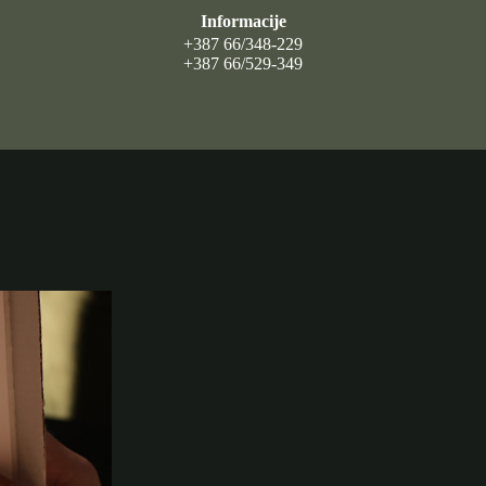
Informacije
+387 66/348-229
+387 66/529-349