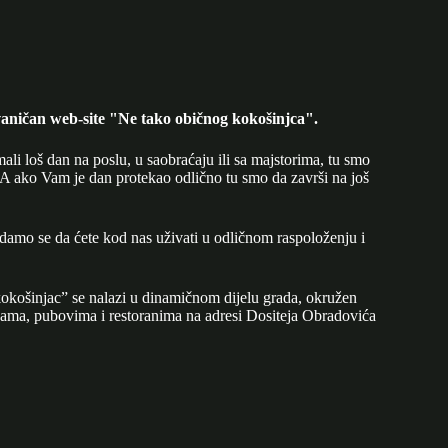
aničan web-site "Ne tako običnog kokošinjca".
mali loš dan na poslu, u saobraćaju ili sa majstorima, tu smo
A ako Vam je dan protekao odlično tu smo da završi na još
adamo se da ćete kod nas uživati u odličnom raspoloženju i
okošinjac” se nalazi u dinamičnom dijelu grada, okružen
ijama, pubovima i restoranima na adresi Dositeja Obradovića