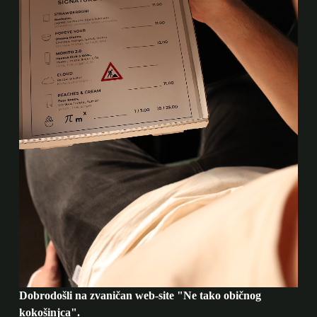
Dobrodošli na zvaničan web-site "Ne tako običnog
kokošinjca".