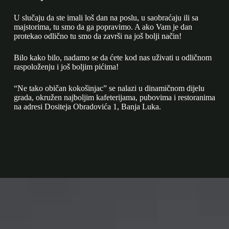
U slučaju da ste imali loš dan na poslu, u saobraćaju ili sa
majstorima, tu smo da ga popravimo. A ako Vam je dan
protekao odlično tu smo da završi na još bolji način!
Bilo kako bilo, nadamo se da ćete kod nas uživati u odličnom
raspoloženju i još boljim pićima!
“Ne tako običan kokošinjac” se nalazi u dinamičnom dijelu
grada, okružen najboljim kafeterijama, pubovima i restoranima
na adresi Dositeja Obradovića 1, Banja Luka.