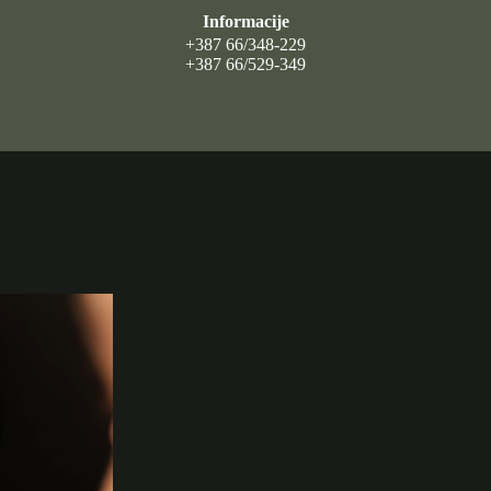
Informacije
+387 66/348-229
+387 66/529-349