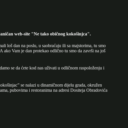
aničan web-site "Ne tako običnog kokošinjca".
mali loš dan na poslu, u saobraćaju ili sa majstorima, tu smo
A ako Vam je dan protekao odlično tu smo da završi na još
adamo se da ćete kod nas uživati u odličnom raspoloženju i
okošinjac” se nalazi u dinamičnom dijelu grada, okružen
ijama, pubovima i restoranima na adresi Dositeja Obradovića