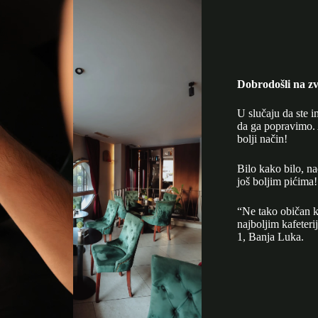
Dobrodošli na zv
U slučaju da ste i
da ga popravimo. 
bolji način!
Bilo kako bilo, n
još boljim pićima!
“Ne tako običan k
najboljim kafeter
1, Banja Luka.