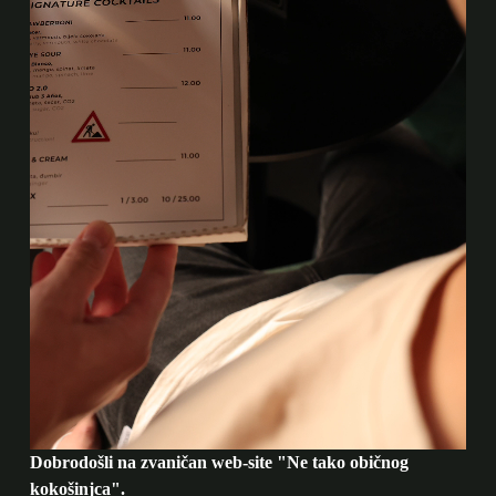
Dobrodošli na zvaničan web-site "Ne tako običnog
kokošinjca".