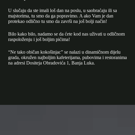
U slučaju da ste imali loš dan na poslu, u saobraćaju ili sa
majstorima, tu smo da ga popravimo. A ako Vam je dan
protekao odlično tu smo da završi na još bolji način!
Bilo kako bilo, nadamo se da ćete kod nas uživati u odličnom
raspoloženju i još boljim pićima!
“Ne tako običan kokošinjac” se nalazi u dinamičnom dijelu
grada, okružen najboljim kafeterijama, pubovima i restoranima
na adresi Dositeja Obradovića 1, Banja Luka.