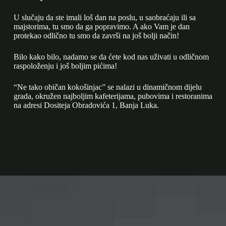
U slučaju da ste imali loš dan na poslu, u saobraćaju ili sa
majstorima, tu smo da ga popravimo. A ako Vam je dan
protekao odlično tu smo da završi na još bolji način!
Bilo kako bilo, nadamo se da ćete kod nas uživati u odličnom
raspoloženju i još boljim pićima!
“Ne tako običan kokošinjac” se nalazi u dinamičnom dijelu
grada, okružen najboljim kafeterijama, pubovima i restoranima
na adresi Dositeja Obradovića 1, Banja Luka.