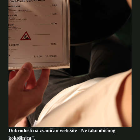
Dobrodošli na zvaničan web-site "Ne tako običnog
kokošinjca".