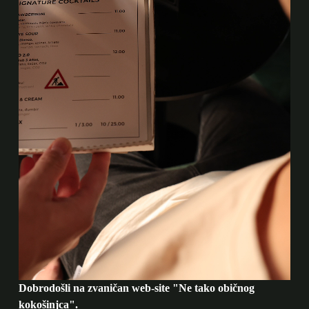
Dobrodošli na zvaničan web-site "Ne tako običnog
kokošinjca".