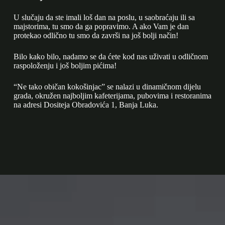
U slučaju da ste imali loš dan na poslu, u saobraćaju ili sa
majstorima, tu smo da ga popravimo. A ako Vam je dan
protekao odlično tu smo da završi na još bolji način!
Bilo kako bilo, nadamo se da ćete kod nas uživati u odličnom
raspoloženju i još boljim pićima!
“Ne tako običan kokošinjac” se nalazi u dinamičnom dijelu
grada, okružen najboljim kafeterijama, pubovima i restoranima
na adresi Dositeja Obradovića 1, Banja Luka.